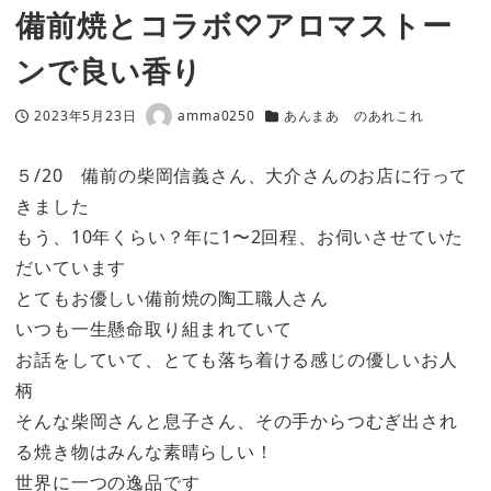
備前焼とコラボ♡アロマストー
ンで良い香り
2023年5月23日
amma0250
あんまあ のあれこれ
投稿日
著
カテゴリー
者
５/20 備前の柴岡信義さん、大介さんのお店に行って
きました
もう、10年くらい？年に1〜2回程、お伺いさせていた
だいています
とてもお優しい備前焼の陶工職人さん
いつも一生懸命取り組まれていて
お話をしていて、とても落ち着ける感じの優しいお人
柄
そんな柴岡さんと息子さん、その手からつむぎ出され
る焼き物はみんな素晴らしい！
世界に一つの逸品です