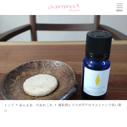
MENU
トップ
あんまあ のあれこれ
備前焼とコラボ♡アロマストーンで良い香
り