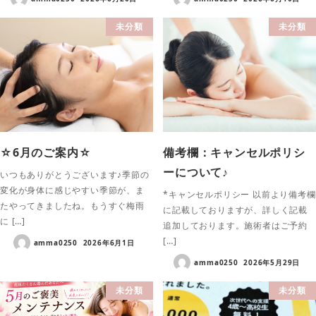
未分類
未分類
☆6月のご案内☆
備考欄：キャンセルポリシ
ーについて♪
いつもありがとうございます♪季節の
変化が身体に感じやすい季節が、ま
*キャンセルポリシー 以前より備考欄
たやってきましたね。もうすぐ梅雨
に記載しておりますが、詳しく記載
に […]
追加しております。施術者はご予約
[…]
amma0250
2026年6月1日
amma0250
2026年5月29日
未分類
未分類