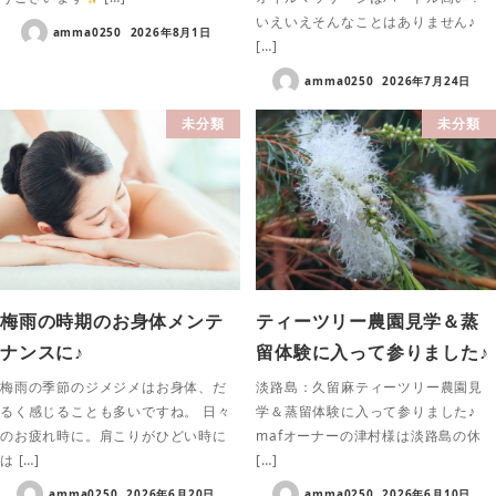
いえいえそんなことはありません♪
amma0250
2026年8月1日
[…]
amma0250
2026年7月24日
未分類
未分類
梅雨の時期のお身体メンテ
ティーツリー農園見学＆蒸
ナンスに♪
留体験に入って参りました♪
梅雨の季節のジメジメはお身体、だ
淡路島：久留麻ティーツリー農園見
るく感じることも多いですね。 日々
学＆蒸留体験に入って参りました♪
のお疲れ時に。肩こりがひどい時に
mafオーナーの津村様は淡路島の休
は […]
[…]
amma0250
2026年6月20日
amma0250
2026年6月10日