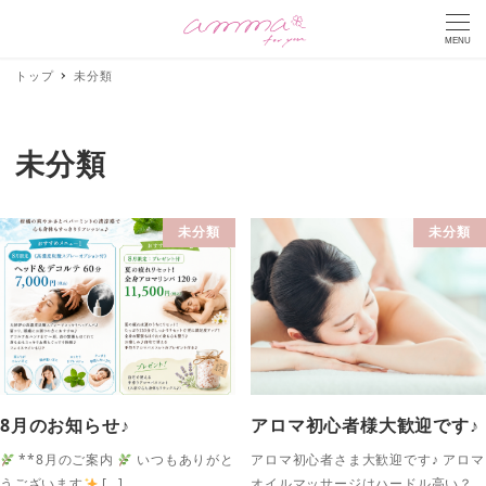
MENU
トップ
未分類
未分類
未分類
未分類
8月のお知らせ♪
アロマ初心者様大歓迎です♪
**8月のご案内
いつもありがと
アロマ初心者さま大歓迎です♪ アロマ
うございます
[…]
オイルマッサージはハードル高い？