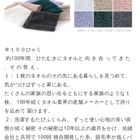
☆１００ひゃく
約100年間、ひたむきにタオルと 向 き 合 っ て き た
、そ の 答 え 。
１：１枚のタオルのその先にある暮らしを見つめて。
気がつけばずっと家にある。
たくさんの家族の思い出をともにする家族のような１
枚。 100年続くタオル業界の老舗メーカーとして誇り
を込めて 届けます。
2：洗濯するたびふくらみ、 ずっと使い心地の良い状
態が続く秘密 その秘密は10年以上の歳月をかけ、紡績
会社と共同で 100回 独自開発した糸。脱毛率が低くパ