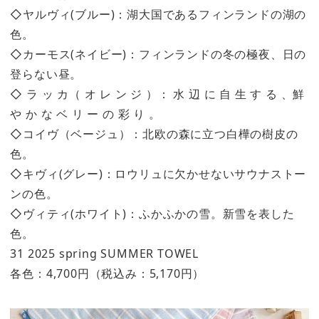
◇ヤルヴィ(ブルー)：湖大国であるフィンランドの湖の
色。
◇カーモス(ネイビー)：フィンランドの冬の極夜、日の
登らない昼。
◇ ラ ッ カ（ オ レ ン ジ ）： 水 辺 に 自 生 す る 、鮮
や か な ベ リ ー の 彩 り 。
◇コイヴ（ベージュ）：北欧の森に立つ白樺の樹皮の
色。
◇キヴィ(グレー)：ロウリュに欠かせないサウナストー
ンの色。
◇ヴィティ(ホワイト)：ふかふかの雪。新雪を表した
色。
31 2025 spring SUMMER TOWEL
各色：4,700円（税込み：5,170円）