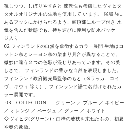
視しつつ、しぼりやすさと 速乾性も考慮したヴィヒタ
タオルオリジナルの生地を使用して います。 浴場内に
あるフックにかけられるよう、頭頂部にループ付き 水
気を含んだ状態でも、持ち運びに便利な防水パッケー
ジ入り
02 フィンランドの自然を象徴するカラー展開 生地はコ
ットン糸とレーヨン糸の染まり具合が異なることで、
微妙に違う２つの色彩が混じりあっています。その美
しさで、 フィンランドの豊かな自然を表現しました。
フィンランド政府観光局監修のもと（※ラッカ、コイ
ヴ、キヴィ 除く）、フィンランド語で名付けられたカ
ラー展開です。
03 COLLECTION グリーン ／ ブルー ／ ネイビー
／ オレンジ ／ ベージュ ／ グレー ／ ホワイト
◇ヴィヒタ(グリーン)：白樺の若枝を束ねたもの。初夏
や春の象徴。