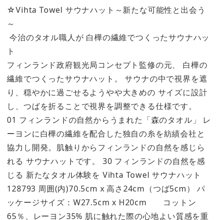
☆Vihta Towel サウナハット～新たな可能性と出会う
～
今治のタオル職人が 白樺の繊維でつくったサウナハッ
ト
フィンランド政府観光局コンセプト監修の元、 白樺の
繊維でつくったサウナハット。 サウナの中で視界を遮
り、穏やかに過ごせるようやや大きめの サイズに設計
し、つばを折ることで視界を調整できる仕様です。
01 フィンランドの自然からうまれた「森のタオル」 レ
ーヨンに白樺の繊維を配合した独自の糸を紡績会社と
協力し開発。肌触りからフィンランドの自然を感じら
れる サウナハットです。 30 フィンランドの自然を感
じる 新たなタオル体験を Vihta Towel サウナハット
128793 周囲(内)70.5cm x 高さ24cm（つば5cm） パ
ッケージサイズ：W27.5cm x H20cm コットン
65％、レーヨン35% 肌に触れた際の心地よい質感を重